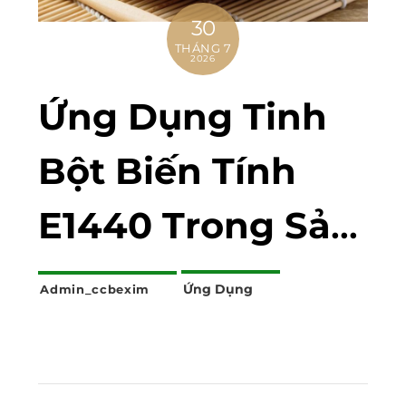
30
THÁNG 7
2026
Ứng Dụng Tinh
Bột Biến Tính
E1440 Trong Sản
Xuất Bánh Bao
Ứng Dụng
Admin_ccbexim
Cấp Đông