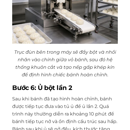
Trục đùn bên trong máy sẽ đẩy bột và nhồi
nhân vào chính giữa vỏ bánh, sau đó hệ
thống khuôn cắt và tạo nếp gấp khép kín
để định hình chiếc bánh hoàn chỉnh.
Bước 6: Ủ bột lần 2
Sau khi bánh đã tạo hình hoàn chỉnh, bánh
được tiếp tục đưa vào tủ ủ để ủ lần 2. Quá
trình này thường diễn ra khoảng 10 phút để
bánh tiếp tục nở và ổn định cấu trúc sau hấp.
Bánh sau khi ủ sẽ nở đều, kích thước tăng