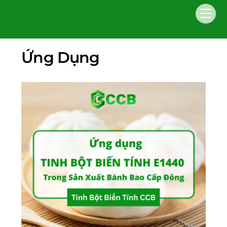
Skip
Men
to
content
Ứng Dụng