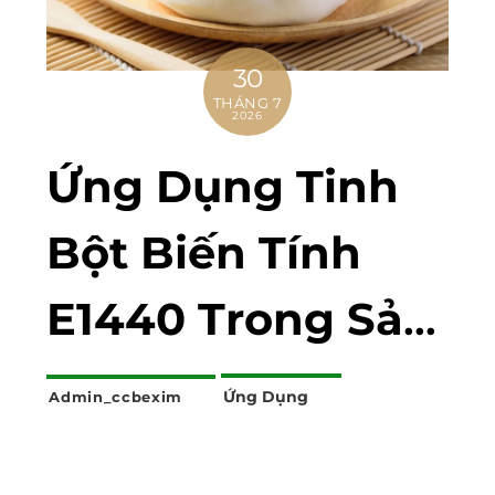
30
THÁNG 7
2026
Ứng Dụng Tinh
Bột Biến Tính
E1440 Trong Sản
Xuất Bánh Bao
Ứng Dụng
Admin_ccbexim
Cấp Đông