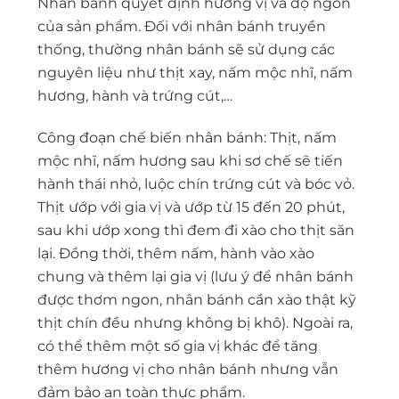
Nhân bánh quyết định hương vị và độ ngon
của sản phẩm. Đối với nhân bánh truyền
thống, thường nhân bánh sẽ sử dụng các
nguyên liệu như thịt xay, nấm mộc nhĩ, nấm
hương, hành và trứng cút,…
Công đoạn chế biến nhân bánh: Thịt, nấm
mộc nhĩ, nấm hương sau khi sơ chế sẽ tiến
hành thái nhỏ, luộc chín trứng cút và bóc vỏ.
Thịt ướp với gia vị và ướp từ 15 đến 20 phút,
sau khi ướp xong thì đem đi xào cho thịt săn
lại. Đồng thời, thêm nấm, hành vào xào
chung và thêm lại gia vị (lưu ý để nhân bánh
được thơm ngon, nhân bánh cần xào thật kỹ
thịt chín đều nhưng không bị khô). Ngoài ra,
có thể thêm một số gia vị khác để tăng
thêm hương vị cho nhân bánh nhưng vẫn
đảm bảo an toàn thực phẩm.