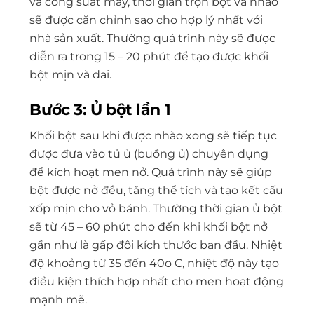
và công suất máy, thời gian trộn bột và nhào
sẽ được căn chỉnh sao cho hợp lý nhất với
nhà sản xuất. Thường quá trình này sẽ được
diễn ra trong 15 – 20 phút để tạo được khối
bột mịn và dai.
Bước 3: Ủ bột lần 1
Khối bột sau khi được nhào xong sẽ tiếp tục
được đưa vào tủ ủ (buồng ủ) chuyên dụng
để kích hoạt men nở. Quá trình này sẽ giúp
bột được nở đều, tăng thể tích và tạo kết cấu
xốp mịn cho vỏ bánh. Thường thời gian ủ bột
sẽ từ 45 – 60 phút cho đến khi khối bột nở
gần như là gấp đôi kích thước ban đầu. Nhiệt
độ khoảng từ 35 đến 40
o
C, nhiệt độ này tạo
điều kiện thích hợp nhất cho men hoạt động
mạnh mẽ.