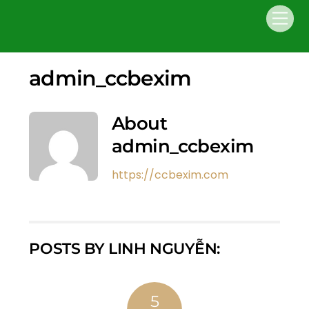
Skip
Men
to
content
admin_ccbexim
About
admin_ccbexim
https://ccbexim.com
POSTS BY LINH NGUYỄN:
5