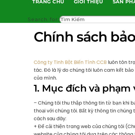
TRANG CHỦ
GIỚI THIỆU
SẢN PH
Skip
to
content
Search for:
Chính sách bả
Công ty Tinh Bột Biến Tính CCB
luôn tôn tr
tác. Đó là lý do chúng tôi luôn cam kết bả
của mình.
1. Mục đích và phạm 
– Chúng tôi thu thập thông tin từ bạn khi b
thoại với chúng tôi. Bất kỳ thông tin chún
cách sau đây:
+ Để cải thiện trang web của chúng tôi (Chú
website của chúng tôi dựa trên các thông 