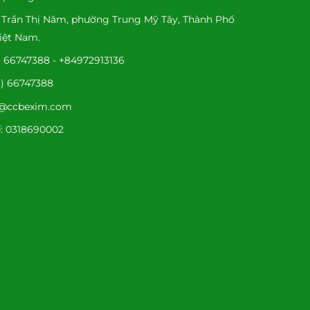
 Trần Thị Năm, phường Trung Mỹ Tây, Thành Phố
iệt Nam.
8) 66747388 - +84972913136
8) 66747388
fo@ccbexim.com
: 0318690002