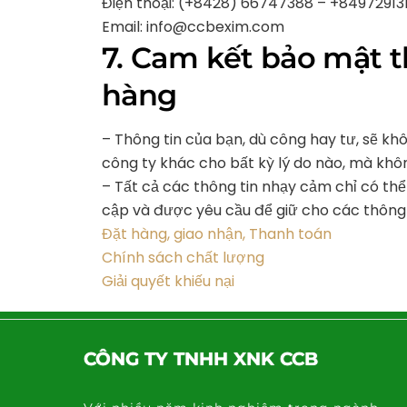
Điện thoại: (+8428) 66747388 – +84972913
Email: info@ccbexim.com
7. Cam kết bảo mật 
hàng
– Thông tin của bạn, dù công hay tư, sẽ k
công ty khác cho bất kỳ lý do nào, mà khô
– Tất cả các thông tin nhạy cảm chỉ có th
cập và được yêu cầu để giữ cho các thông 
Đặt hàng, giao nhận, Thanh toán
Chính sách chất lượng
Giải quyết khiếu nại
CÔNG TY TNHH XNK CCB