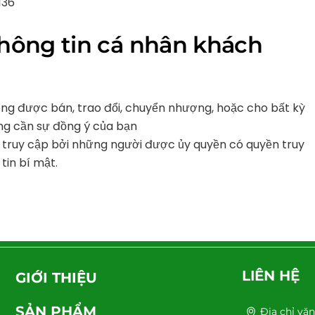
136
thông tin cá nhân khách
hông được bán, trao đổi, chuyển nhượng, hoặc cho bất kỳ
ng cần sự đồng ý của bạn
ể truy cập bởi những người được ủy quyền có quyền truy
tin bí mật.
Back
To
LIÊN HỆ
GIỚI THIỆU
Top
SẢN PHẨM
Địa chỉ vă