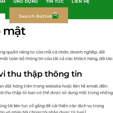
ẨM
ỨNG DỤNG
TIN TỨC
LIÊN HỆ
Search Button
o mật
ọng quyền riêng tư của mỗi cá nhân, doanh nghiệp, đối
o mật toàn bộ thông tin của tất cả các khách hàng, đối tác
vi thu thập thông tin
ạn đặt hàng trên trang website hoặc liên hệ email, điện
g tôi thu thập từ bạn có thể được sử dụng một trong những
ng tôi liên tục cố gắng để cải thiện các dịch vụ trang
tin và phản hồi chúng tôi nhận được từ bạn)