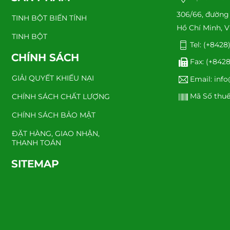
306/66, đường
TINH BỘT BIẾN TÍNH
Hồ Chí Minh, V
TINH BỘT
Tel: (+842
CHÍNH SÁCH
Fax: (+842
GIẢI QUYẾT KHIẾU NẠI
Email: in
Mã Số thuế
CHÍNH SÁCH CHẤT LƯỢNG
CHÍNH SÁCH BẢO MẬT
ĐẶT HÀNG, GIAO NHẬN,
THANH TOÁN
SITEMAP