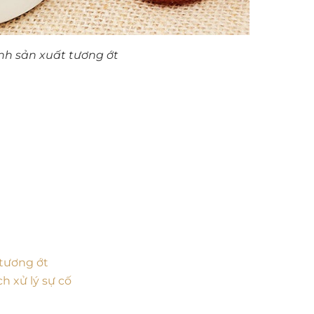
ình sản xuất tương ớt
 tương ớt
h xử lý sự cố