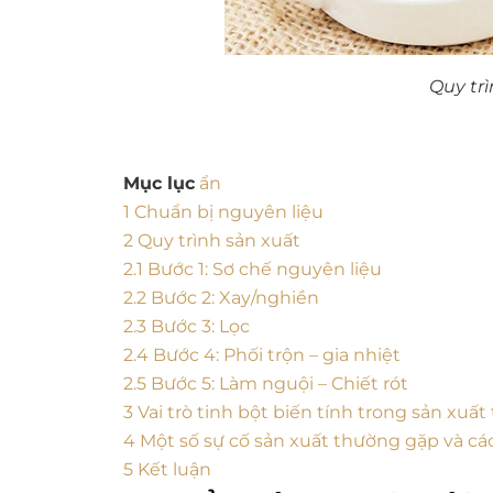
Quy tr
Mục lục
ẩn
1
Chuẩn bị nguyên liệu
2
Quy trình sản xuất
2.1
Bước 1: Sơ chế nguyên liệu
2.2
Bước 2: Xay/nghiền
2.3
Bước 3: Lọc
2.4
Bước 4: Phối trộn – gia nhiệt
2.5
Bước 5: Làm nguội – Chiết rót
3
Vai trò tinh bột biến tính trong sản xuất
4
Một số sự cố sản xuất thường gặp và các
5
Kết luận