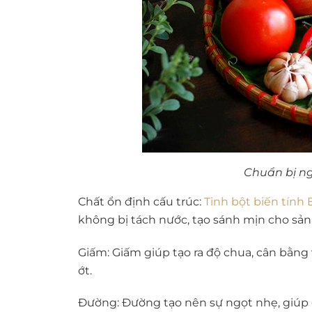
Chuẩn bị ng
Chất ổn định cấu trúc:
Tinh bột biến tính 
không bị tách nước, tạo sánh mịn cho sả
Giấm:
Giấm giúp tạo ra độ chua, cân bằng 
ớt.
Đường:
Đường tạo nên sự ngọt nhẹ, giúp 