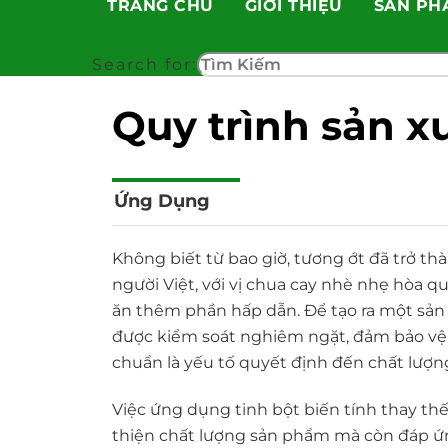
TRANG CHỦ
GIỚI THIỆU
SẢN PH
Skip
to
content
Search for:
Quy trình sản x
Ứng Dụng
Không biết từ bao giờ, tương ớt đã trở t
người Việt, với vị chua cay nhè nhẹ hòa
ăn thêm phần hấp dẫn. Để tạo ra một sản 
được kiểm soát nghiêm ngặt, đảm bảo vệ
chuẩn là yếu tố quyết định đến chất lượn
Việc ứng dụng tinh bột biến tính thay th
thiện chất lượng sản phẩm mà còn đáp ứn