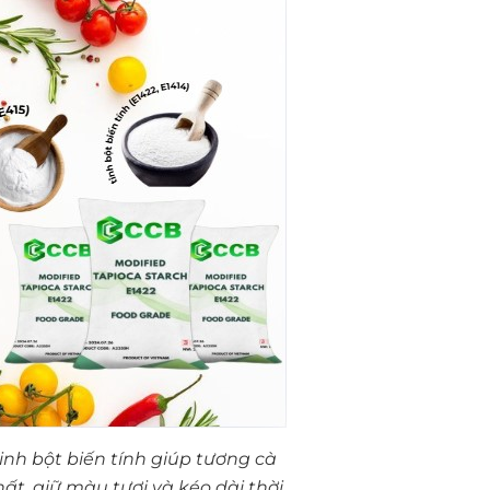
inh bột biến tính giúp tương cà
ất, giữ màu tươi và kéo dài thời