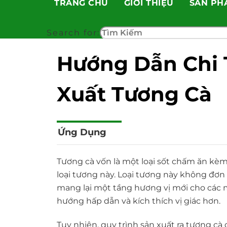
TRANG CHỦ
GIỚI THIỆU
SẢN PH
Skip
to
content
Search for:
Hướng Dẫn Chi T
Xuất Tương Cà
Ứng Dụng
Tương cà vốn là một loại sốt chấm ăn kèm
loại tương này. Loại tương này không đơ
mang lại một tầng hương vị mới cho các 
hướng hấp dẫn và kích thích vị giác hơn.
Tuy nhiên, quy trình sản xuất ra tương cà 