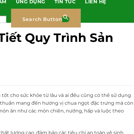
ẨM
ỨNG DỤNG
TIN TỨC
LIÊN HỆ
Search Button
iết Quy Trình Sản
 tốt cho sức khỏe từ lâu và ai đều cũng có thể sử dụng
n thuần mang đến hương vị chua ngọt đặc trưng mà còn
món ăn như các món chiên, nướng, hấp và luộc theo
chất lượng cao, đảm bảo các tiêu chí an toàn vệ sinh