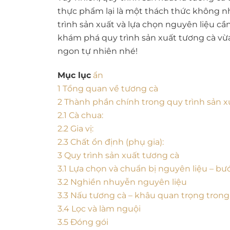
thực phẩm lại là một thách thức không nh
trình sản xuất và lựa chọn nguyên liệu 
khám phá quy trình sản xuất tương cà vừa
ngon tự nhiên nhé!
Mục lục
ẩn
1
Tổng quan về tương cà
2
Thành phần chính trong quy trình sản x
2.1
Cà chua:
2.2
Gia vị:
2.3
Chất ổn định (phụ gia):
3
Quy trình sản xuất tương cà
3.1
Lựa chọn và chuẩn bị nguyên liệu – bư
3.2
Nghiền nhuyễn nguyên liệu
3.3
Nấu tương cà – khâu quan trọng trong 
3.4
Lọc và làm nguội
3.5
Đóng gói