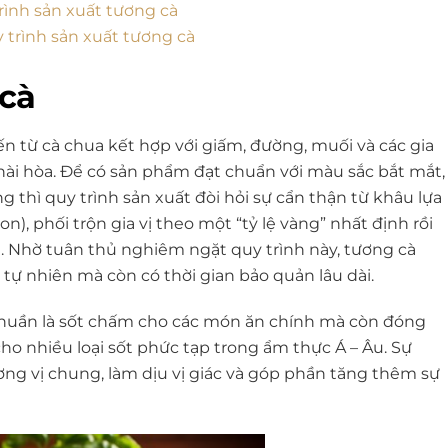
rình sản xuất tương cà
 trình sản xuất tương cà
 cà
n từ cà chua kết hợp với giấm, đường, muối và các gia
 hài hòa. Để có sản phẩm đạt chuẩn với màu sắc bắt mắt,
g thì quy trình sản xuất đòi hỏi sự cẩn thận từ khâu lựa
n), phối trộn gia vị theo một “tỷ lệ vàng” nhất định rồi
. Nhờ tuân thủ nghiêm ngặt quy trình này, tương cà
ự nhiên mà còn có thời gian bảo quản lâu dài.
thuần là sốt chấm cho các món ăn chính mà còn đóng
cho nhiều loại sốt phức tạp trong ẩm thực Á – Âu. Sự
ng vị chung, làm dịu vị giác và góp phần tăng thêm sự