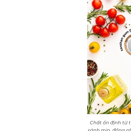
Chất ổn định từ t
sánh mịn, đồng nh