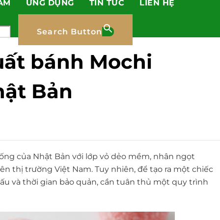
ẨM
ỨNG DỤNG
TIN TỨC
LIÊN HỆ
Search Button
uất bánh Mochi
hật Bản
ống của Nhật Bản với lớp vỏ dẻo mềm, nhân ngọt
 thị trường Việt Nam. Tuy nhiên, để tạo ra một chiếc
u và thời gian bảo quản, cần tuân thủ một quy trình