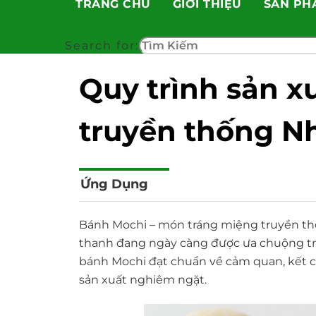
TRANG CHỦ
GIỚI THIỆU
SẢN PH
Skip
to
content
Search for:
Quy trình sản x
truyền thống N
Ứng Dụng
Bánh Mochi – món tráng miệng truyền th
thanh đang ngày càng được ưa chuộng trên
bánh Mochi đạt chuẩn về cảm quan, kết cấ
sản xuất nghiêm ngặt.