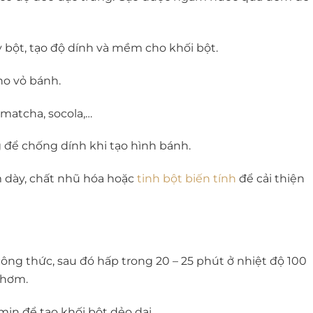
y bột, tạo độ dính và mềm cho khối bột.
ho vỏ bánh.
 matcha, socola,…
 để chống dính khi tạo hình bánh.
m dày, chất nhũ hóa hoặc
tinh bột biến tính
để cải thiện
ng thức, sau đó hấp trong 20 – 25 phút ở nhiệt độ 100
thơm.
ịn để tạo khối bột dẻo dai.