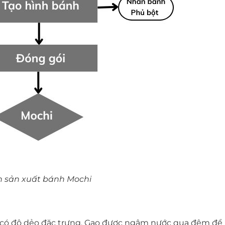
h sản xuất bánh Mochi
 có độ dẻo đặc trưng. Gạo được ngâm nước qua đêm để