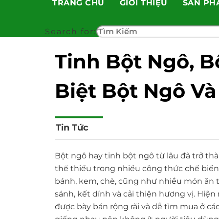
TRANG CHỦ
GIỚI THIỆU
SẢN PH
Skip
to
content
Search for:
Tinh Bột Ngô, B
Biệt Bột Ngô Và
Tin Tức
Bột ngô hay tinh bột ngô từ lâu đã trở 
thể thiếu trong nhiều công thức chế bi
bánh, kem, chè, cũng như nhiều món ăn t
sánh, kết dính và cải thiện hương vị. Hiện
được bày bán rộng rãi và dễ tìm mua ở các 