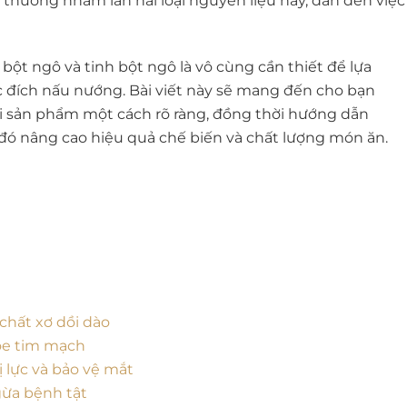
thường nhầm lẫn hai loại nguyên liệu này, dẫn đến việc
a bột ngô và tinh bột ngô là vô cùng cần thiết để lựa
 đích nấu nướng. Bài viết này sẽ mang đến cho bạn
ai sản phẩm một cách rõ ràng, đồng thời hướng dẫn
đó nâng cao hiệu quả chế biến và chất lượng món ăn.
chất xơ dồi dào
hỏe tim mạch
ị lực và bảo vệ mắt
ừa bệnh tật