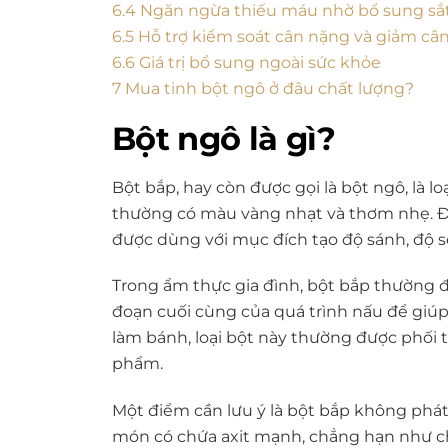
6.4
Ngăn ngừa thiếu máu nhờ bổ sung sắ
6.5
Hỗ trợ kiểm soát cân nặng và giảm câ
6.6
Giá trị bổ sung ngoài sức khỏe
7
Mua tinh bột ngô ở đâu chất lượng?
Bột ngô là gì?
Bột bắp, hay còn được gọi là bột ngô, là l
thường có màu vàng nhạt và thơm nhẹ. Đâ
được dùng với mục đích tạo độ sánh, độ s
Trong ẩm thực gia đình, bột bắp thường đ
đoạn cuối cùng của quá trình nấu để gi
làm bánh, loại bột này thường được phối t
phẩm.
Một điểm cần lưu ý là bột bắp không phát
món có chứa axit mạnh, chẳng hạn như ch