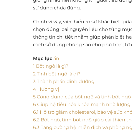
giống nhau nên không ít người tiêu dùng 
sử dụng chưa đúng.
Chính vì vậy, việc hiểu rõ sự khác biệt giữ
chọn đúng loại nguyên liệu cho từng mục
thông tin chi tiết nhằm giúp phân biệt h
cách sử dụng chúng sao cho phù hợp, từ 
Mục lục
ẩn
1
Bột ngô là gì?
2
Tinh bột ngô là gì?
3
Thành phần dinh dưỡng
4
Hương vị
5
Công dụng của bột ngô và tinh bột ngô
6
Giúp hệ tiêu hóa khỏe mạnh nhờ lượng 
6.1
Hỗ trợ giảm cholesterol, bảo vệ sức k
6.2
Bột ngô, tinh bột ngô giúp cải thiện th
6.3
Tăng cường hệ miễn dịch và phòng ng