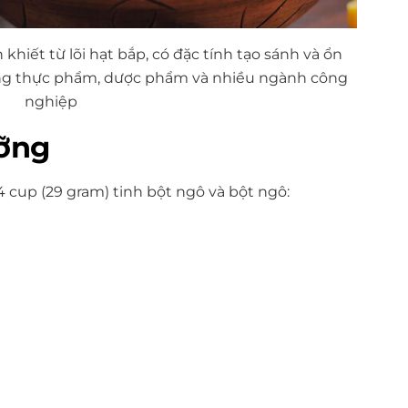
 khiết từ lõi hạt bắp, có đặc tính tạo sánh và ổn
ong thực phẩm, dược phẩm và nhiều ngành công
nghiệp
ỡng
4 cup (29 gram) tinh bột
ngô
và bột ngô: