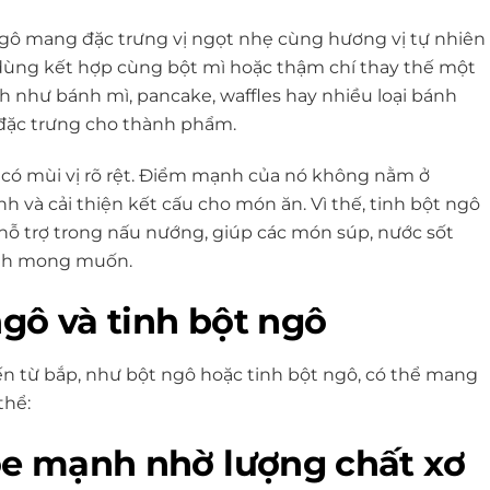
gô mang đặc trưng vị ngọt nhẹ cùng hương vị tự nhiên
 dùng kết hợp cùng bột mì hoặc thậm chí thay thế một
 như bánh mì, pancake, waffles hay nhiều loại bánh
 đặc trưng cho thành phẩm.
g có mùi vị rõ rệt. Điểm mạnh của nó không nằm ở
h và cải thiện kết cấu cho món ăn. Vì thế, tinh bột ngô
ỗ trợ trong nấu nướng, giúp các món súp, nước sốt
ánh mong muốn.
gô và tinh bột ngô
ến từ bắp, như bột ngô hoặc tinh bột ngô, có thể mang
thể:
ỏe mạnh nhờ lượng chất xơ