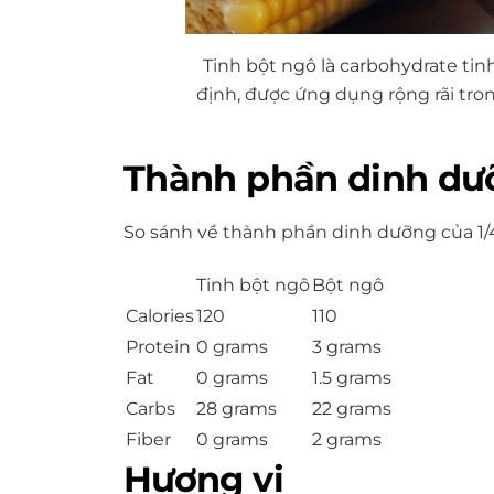
Tinh bột ngô là carbohydrate tinh
định, được ứng dụng rộng rãi tr
Thành phần dinh dư
So sánh về thành phần dinh dưỡng của
1/
Tinh bột ngô
Bột ngô
Calories
120
110
Protein
0 grams
3 grams
Fat
0 grams
1.5 grams
Carbs
28 grams
22 grams
Fiber
0 grams
2 grams
Hương vị