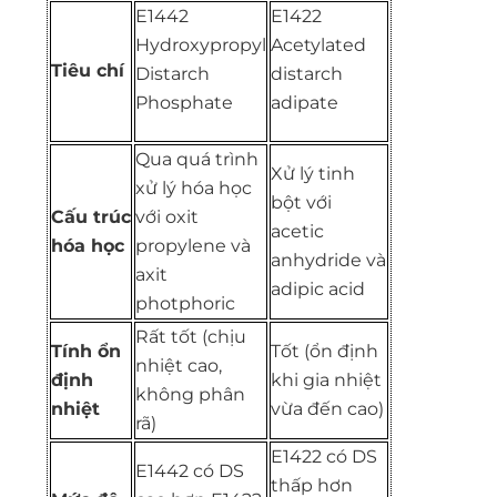
E1442
E1422
Hydroxypropyl
Acetylated
Tiêu chí
Distarch
distarch
Phosphate
adipate
Qua quá trình
Xử lý tinh
xử lý hóa học
bột với
Cấu trúc
với oxit
acetic
hóa học
propylene và
anhydride và
axit
adipic acid
photphoric
Rất tốt (chịu
Tính ổn
Tốt (ổn định
nhiệt cao,
định
khi gia nhiệt
không phân
nhiệt
vừa đến cao)
rã)
E1422 có DS
E1442 có DS
thấp hơn