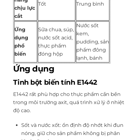
Tốt
Trung bình
chịu lực
cắt
Nước sốt
Ứng
Sữa chua, súp,
kem,
dụng
nước sốt acid,
pudding, sản
phổ
thực phẩm
phẩm đông
biến
đóng hộp
lạnh, bánh
Ứng dụng
Tinh bột biến tính E1442
E1442 rất phù hợp cho thực phẩm cần bền
trong môi trường axit, quá trình xử lý ở nhiệt
độ cao.
Sốt và nước xốt: ổn định độ nhớt khi đun
nóng, giữ cho sản phẩm không bị phân