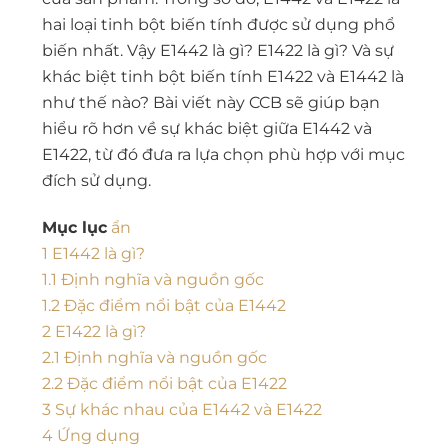
hai loại tinh bột biến tính được sử dụng phổ
biến nhất. Vậy E1442 là gì? E1422 là gì? Và sự
khác biệt tinh bột biến tính E1422 và E1442 là
như thế nào? Bài viết này CCB sẽ giúp bạn
hiểu rõ hơn về sự khác biệt giữa E1442 và
E1422, từ đó đưa ra lựa chọn phù hợp với mục
đích sử dụng.
Mục lục
ẩn
1
E1442 là gì?
1.1
Định nghĩa và nguồn gốc
1.2
Đặc điểm nổi bật của E1442
2
E1422 là gì?
2.1
Định nghĩa và nguồn gốc
2.2
Đặc điểm nổi bật của E1422
3
Sự khác nhau của E1442 và E1422
4
Ứng dụng