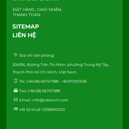
ĐẶT HÀNG, GIAO NHẬN,
THANH TOÁN
SITEMAP
LIÊN HỆ
Địa chỉ văn phòng:
306/66, đường Trần Thị Năm, phường Trung Mỹ Tây,
Thành Phố Hồ Chí Minh, Việt Nam.
Tel: (+8428) 66747388 - +84972913136
Fax: (+8428) 66747388
Email: info@ccbexim.com
Mã Số thuế: 0318690002