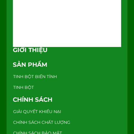
GIỚI THIỆU
SẢN PHẨM
TINH BỘT BIẾN TÍNH
TINH BỘT
CHÍNH SÁCH
GIẢI QUYẾT KHIẾU NẠI
CHÍNH SÁCH CHẤT LƯỢNG
CHÍNH SÁCH BẢO MẬT