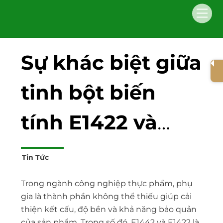
Skip
Men
to
content
Sự khác biệt giữa
tinh bột biến
tính E1422 và
E1442
Tin Tức
Trong ngành công nghiệp thực phẩm, phụ
gia là thành phần không thể thiếu giúp cải
thiện kết cấu, độ bền và khả năng bảo quản
của sản phẩm. Trong số đó, E1442 và E1422 là