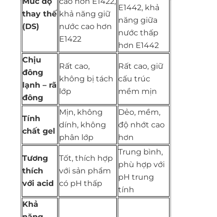
Mức độ
cao hơn E1422,
E1442, khả
thay thế
khả năng giữ
năng giữa
(DS)
nước cao hơn
nước thấp
E1422
hơn E1442
Chịu
Rất cao,
Rất cao, giữ
đông
không bị tách
cấu trúc
lạnh – rã
lớp
mềm mịn
đông
Mịn, không
Dẻo, mềm,
Tính
dính, không
độ nhớt cao
chất gel
phân lớp
hơn
Trung bình,
Tương
Tốt, thích hợp
phù hợp với
thích
với sản phẩm
pH trung
với acid
có pH thấp
tính
Khả
năng