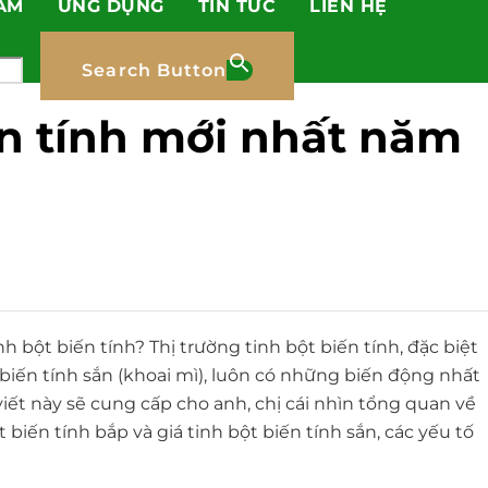
ẨM
ỨNG DỤNG
TIN TỨC
LIÊN HỆ
Search Button
ến tính mới nhất năm
h bột biến tính? Thị trường tinh bột biến tính, đặc biệt
t biến tính sắn (khoai mì), luôn có những biến động nhất
iết này sẽ cung cấp cho anh, chị cái nhìn tổng quan về
t biến tính bắp và giá tinh bột biến tính sắn, các yếu tố