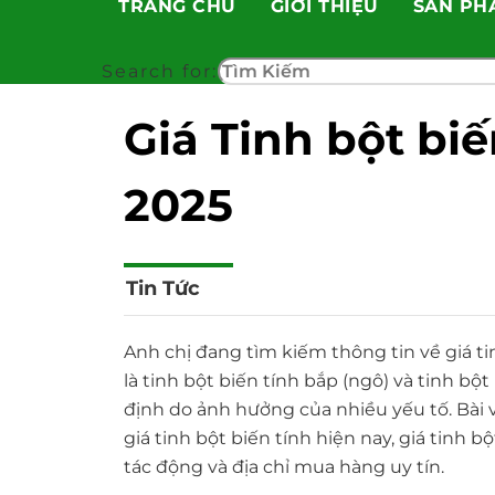
TRANG CHỦ
GIỚI THIỆU
SẢN PH
Skip
to
content
Search for:
Giá Tinh bột bi
2025
Tin Tức
Anh chị đang tìm kiếm thông tin về giá tin
là tinh bột biến tính bắp (ngô) và tinh bộ
định do ảnh hưởng của nhiều yếu tố. Bài v
giá tinh bột biến tính hiện nay, giá tinh bộ
tác động và địa chỉ mua hàng uy tín.