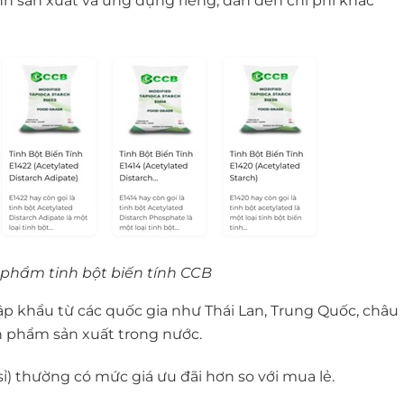
rình sản xuất và ứng dụng riêng, dẫn đến chi phí khác
phẩm tinh bột biến tính CCB
ập khẩu từ các quốc gia như Thái Lan, Trung Quốc, châu
n phẩm sản xuất trong nước.
ỉ) thường có mức giá ưu đãi hơn so với mua lẻ.