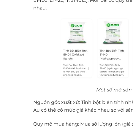
E1420, E1422, INS1451…). Mỗi loại có quy t
nhau.
Một số mã sản 
Nguồn gốc xuất xứ: Tinh bột biến tính nh
Âu có thể có mức giá khác nhau so với sả
Quy mô mua hàng: Mua số lượng lớn (giá s