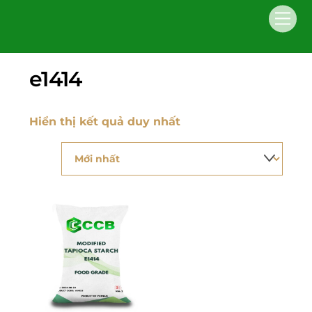
Skip
Men
to
content
e1414
Hiển thị kết quả duy nhất