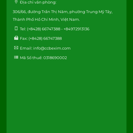
Địa chỉ văn phòng:
306/66, đường Trần Thị Năm, phường Trung Mỹ Tây,
Thành Phố Hồ Chí Minh, Việt Nam.
Tel: (+8428) 66747388 - +84972913136
Fax: (+8428) 66747388
Email: info@ccbexim.com
Mã Số thuế: 0318690002